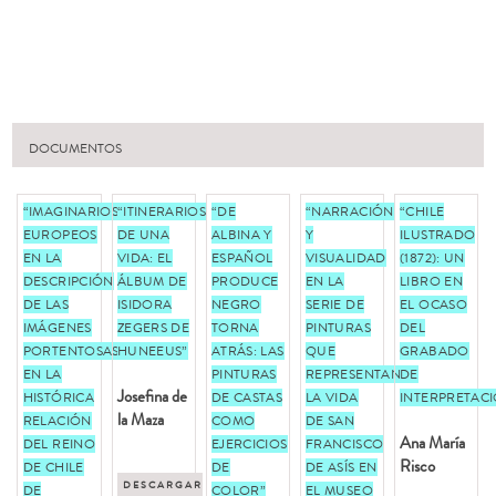
DOCUMENTOS
“IMAGINARIOS
“ITINERARIOS
“DE
“NARRACIÓN
“CHILE
EUROPEOS
DE UNA
ALBINA Y
Y
ILUSTRADO
EN LA
VIDA: EL
ESPAÑOL
VISUALIDAD
(1872): UN
DESCRIPCIÓN
ÁLBUM DE
PRODUCE
EN LA
LIBRO EN
DE LAS
ISIDORA
NEGRO
SERIE DE
EL OCASO
IMÁGENES
ZEGERS DE
TORNA
PINTURAS
DEL
PORTENTOSAS
HUNEEUS”
ATRÁS: LAS
QUE
GRABADO
EN LA
PINTURAS
REPRESENTAN
DE
Josefina de
HISTÓRICA
DE CASTAS
LA VIDA
INTERPRETAC
la Maza
RELACIÓN
COMO
DE SAN
Ana María
DEL REINO
EJERCICIOS
FRANCISCO
Risco
DE CHILE
DE
DE ASÍS EN
DESCARGAR
DE
COLOR”
EL MUSEO