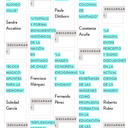
↓
ALONSO
COLONIAL
Paula
DESCARGAR
VALLE”
DE
Dittborn
↓
SANTIAGO”
“UTOPÍA(S)
Sandra
Y FORMA:
Accatino
Constanza
MONUMENTOS
“LA
DESCARGAR
Acuña
HISTÓRICOS
IMAGEN,
↓
DE LA
ENTRE
DESCARGAR
NACIÓN
PERCEPTO
↓
DESCARGAR
EN
“LA
Y SIGNO.
↓
SANTIAGO
IMAGEN
DISCUSIONES
“BLOCK
DE CHILE”
CONCRETA:
EN LA
MÁGICO:
IDEOGRAMAS
“LA
ACTUAL
Francisca
APUNTES
Y
ENSEÑANZA
CIENCIA
Márquez
PARA LA
ENIGMAS”
DE LAS
DE LA
MEMORIA”
IMÁGENES
IMAGEN”
Fernando
COMO
Soledad
DESCARGAR
Pérez
Roberto
PROPUESTA
García
↓
Rubio
FORMATIVA
EN LA
DESCARGAR
EDUCACIÓN
“REFLEXIONES
DESCARGAR
↓
DESCARGAR
DE LAS