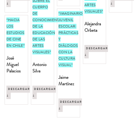
SOBRE EL
↓
↓
ARTES
CUERPO
VISUALES”
DE
“IMAGINARIO
“HACIA
CONOCIMIENTO
JUVENIL
Alejandra
LOS
DE LA
ESCOLAR:
Orbeta
ESTUDIOS
EDUCACIÓN
PRÁCTICAS
DE CINE
DE LAS
Y
EN CHILE”
ARTES
DIÁLOGOS
DESCARGAR
VISUALES”
CON LA
↓
José
CULTURA
Miguel
Antonio
VISUAL”
Palacios
Silva
Jaime
Martínez
DESCARGAR
DESCARGAR
↓
↓
DESCARGAR
↓