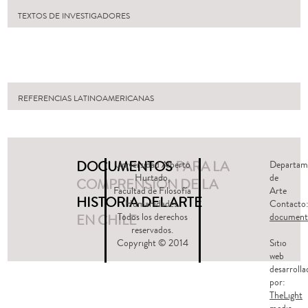
TEXTOS DE INVESTIGADORES
REFERENCIAS LATINOAMERICANAS
DOCUMENTOS
PARA LA
Universidad Alberto
Departam
Hurtado,
de
COMPRENSIÓN DE LA
Facultad de Filosofía
Arte
HISTORIA DEL ARTE
Humanidades.
Contacto
EN CHILE
Todos los derechos
document
reservados.
Copyright © 2014
Sitio
web
desarrolla
por:
TheLight