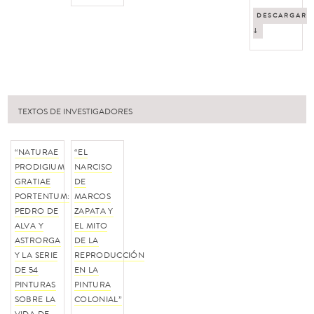
DESCARGAR
↓
TEXTOS DE INVESTIGADORES
“NATURAE
“EL
PRODIGIUM
NARCISO
GRATIAE
DE
PORTENTUM:
MARCOS
PEDRO DE
ZAPATA Y
ALVA Y
EL MITO
ASTRORGA
DE LA
Y LA SERIE
REPRODUCCIÓN
DE 54
EN LA
PINTURAS
PINTURA
SOBRE LA
COLONIAL”
VIDA DE