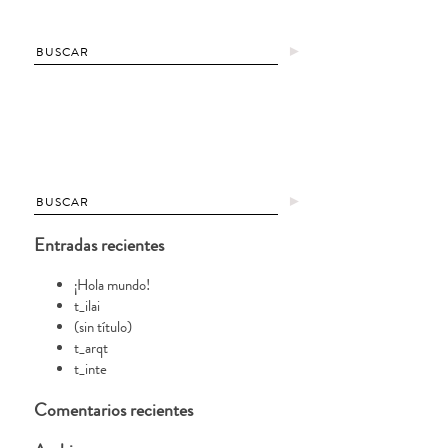
►
►
Entradas recientes
¡Hola mundo!
t_ilai
(sin título)
t_arqt
t_inte
Comentarios recientes