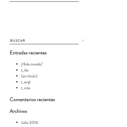
►
Entradas recientes
¡Hola mundo!
t_ilai
(sin título)
t_arqt
t_inte
Comentarios recientes
Archivos
Julio 2014