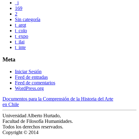
_i
169
2
Sin categoría
t_arqt
t_colo
t_expo
t_ilai
t_inte
Meta
Iniciar Sesión
Feed de entradas
Feed de comentarios
WordPress.org
Documentos
para la Comprensión de la
Historia del Arte
en Chile
Universidad Alberto Hurtado,
Facultad de Filosofía Humanidades.
Todos los derechos reservados.
Copyright © 2014