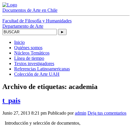
Documentos
de Arte
en Chile
Facultad de Filosofía y Humanidades
Departamento de Arte
►
Inicio
Quiénes somos
Núcleos Temáticos
Línea de tiempo
Textos investigadores
Referencias Latinoamericanas
Colección de Arte UAH
Archivo de etiquetas: academia
t_pais
Junio 27, 2013 8:21 pm
Publicado por
admin
Deja tus comentarios
Introducción y selección de documentos,