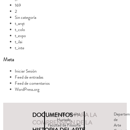
169
2
Sin categoría
t_arqt
t_colo
t_expo
t_ilai
t_inte
Meta
Iniciar Sesión
Feed de entradas
Feed de comentarios
WordPress.org
DOCUMENTOS
PARA LA
Universidad Alberto
Departam
Hurtado,
de
COMPRENSIÓN DE LA
Facultad de Filosofía
Arte