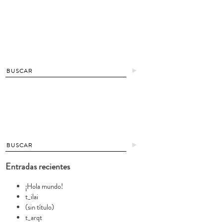
►
►
Entradas recientes
¡Hola mundo!
t_ilai
(sin título)
t_arqt