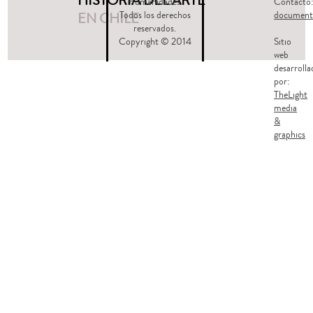
HISTORIA DEL ARTE
Humanidades.
Contacto
EN CHILE
Todos los derechos
document
reservados.
Copyright © 2014
Sitio
web
desarrolla
por:
TheLight
media
&
graphics