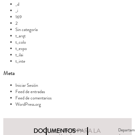
_d
_i
169
2
Sin categoría
t_arqt
t_colo
t_expo
t_ilai
t_inte
Meta
Iniciar Sesión
Feed de entradas
Feed de comentarios
WordPress.org
DOCUMENTOS
PARA LA
Universidad Alberto
Departam