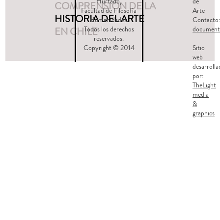
Hurtado,
de
COMPRENSIÓN DE LA
Facultad de Filosofía
Arte
HISTORIA DEL ARTE
Humanidades.
Contacto
EN CHILE
Todos los derechos
document
reservados.
Copyright © 2014
Sitio
web
desarrolla
por:
TheLight
media
&
graphics