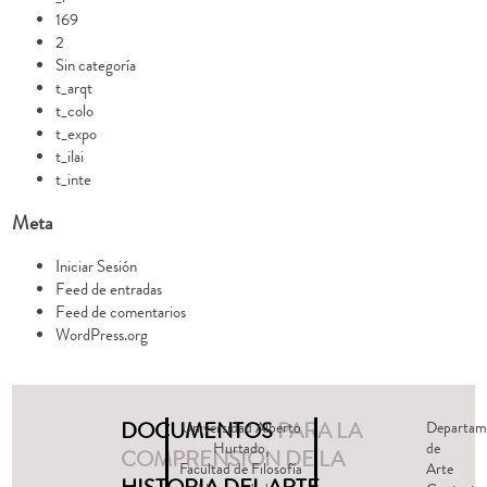
169
2
Sin categoría
t_arqt
t_colo
t_expo
t_ilai
t_inte
Meta
Iniciar Sesión
Feed de entradas
Feed de comentarios
WordPress.org
DOCUMENTOS
PARA LA
Universidad Alberto
Departam
Hurtado,
de
COMPRENSIÓN DE LA
Facultad de Filosofía
Arte