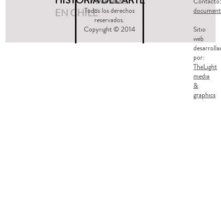
HISTORIA DEL ARTE
Humanidades.
Contacto
EN CHILE
Todos los derechos
document
reservados.
Copyright © 2014
Sitio
web
desarrolla
por:
TheLight
media
&
graphics