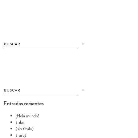
►
►
Entradas recientes
¡Hola mundo!
t_ilai
(sin título)
t_arqt