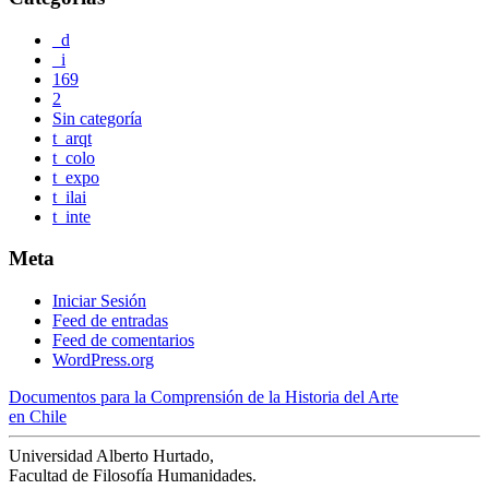
_d
_i
169
2
Sin categoría
t_arqt
t_colo
t_expo
t_ilai
t_inte
Meta
Iniciar Sesión
Feed de entradas
Feed de comentarios
WordPress.org
Documentos
para la Comprensión de la
Historia del Arte
en Chile
Universidad Alberto Hurtado,
Facultad de Filosofía Humanidades.