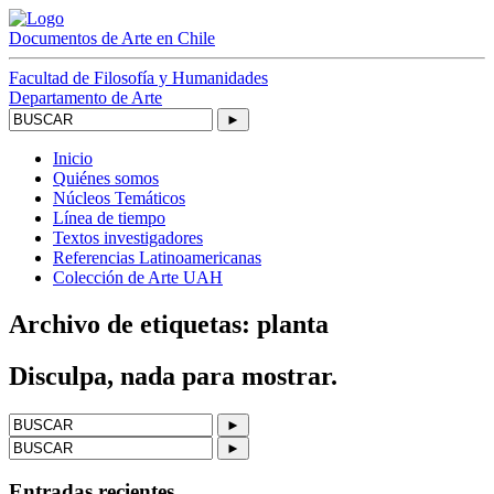
Documentos
de Arte
en Chile
Facultad de Filosofía y Humanidades
Departamento de Arte
►
Inicio
Quiénes somos
Núcleos Temáticos
Línea de tiempo
Textos investigadores
Referencias Latinoamericanas
Colección de Arte UAH
Archivo de etiquetas: planta
Disculpa, nada para mostrar.
►
►
Entradas recientes