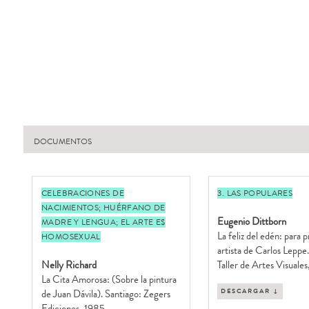
DOCUMENTOS
CELEBRACIONES DE
3. LAS POPULARES
NACIMIENTOS; HUÉRFANO DE
Eugenio Dittborn
MADRE Y LENGUA; EL ARTE E$
La feliz del edén: para 
HOMOSEXUAL
artista de Carlos Leppe
Nelly Richard
Taller de Artes Visuale
La Cita Amorosa: (Sobre la pintura
de Juan Dávila). Santiago: Zegers
DESCARGAR ↓
Ediciones, 1985