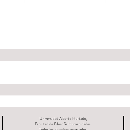
Universidad Alberto Hurtado,
Facultad de Filosofía Humanidades.
Todos los derechos reservados.