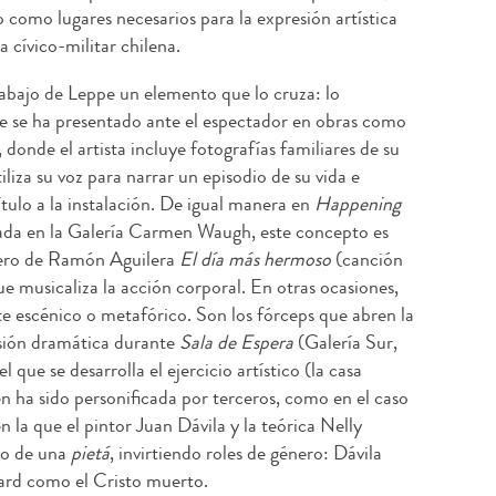
como lugares necesarios para la expresión artística
a cívico-militar chilena.
trabajo de Leppe un elemento que lo cruza: lo
 se ha presentado ante el espectador en obras como
 donde el artista incluye fotografías familiares de su
liza su voz para narrar un episodio de su vida e
ítulo a la instalación. De igual manera en
Happening
zada en la Galería Carmen Waugh, este concepto es
lero de Ramón Aguilera
El día más hermoso
(canción
ue musicaliza la acción corporal. En otras ocasiones,
 escénico o metafórico. Son los fórceps que abren la
sión dramática durante
Sala de Espera
(Galería Sur,
l que se desarrolla el ejercicio artístico (la casa
n ha sido personificada por terceros, como en el caso
n la que el pintor Juan Dávila y la teórica Nelly
do de una
pietá
, invirtiendo roles de género: Dávila
ard como el Cristo muerto.