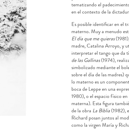
tematizando el padecimiento 
en el contexto de la dictadur
Es posible identificar en el 
materno. Muy a menudo este
El día que me quieras
(1981),
madre, Catalina Arroyo, y uti
interpretar el tango que da t
de las Gallinas
(1974), reali
simbolizado mediante el bo
sobre el día de las madres) q
lo materno es un componente
boca de Leppe en una expre
1980), o el espacio físico en e
materna). Esta figura tambié
de la obra
La Biblia
(1982), e
Richard posan juntos al mo
como la virgen María y Rich