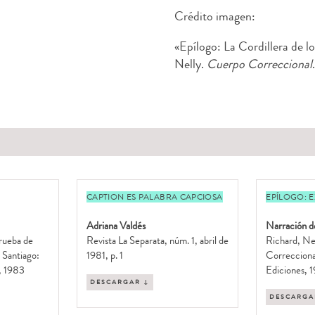
Crédito imagen:
«Epílogo: La Cordillera de l
Nelly.
Cuerpo Correccional
CAPTION ES PALABRA CAPCIOSA
EPÍLOGO: 
Adriana Valdés
Narración d
prueba de
Revista La Separata, núm. 1, abril de
Richard, Ne
. Santiago:
1981, p. 1
Correcciona
s, 1983
Ediciones, 
DESCARGAR ↓
DESCARGA