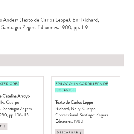
os Andes» (Texto de Carlos Leppe)
.
En:
Richard,
. Santiago: Zegers Ediciones. 1980, pp. 119
EXTERIORES
EPÍLOGO: LA CORDILLERA DE
LOS ANDES
e Catalina Arroyo
lly. Cuerpo
Texto de Carlos Leppe
l. Santiago: Zegers
Richard, Nelly. Cuerpo
1980, pp. 106-113
Correccional. Santiago: Zegers
Ediciones, 1980
R ↓
DESCARGAR ↓