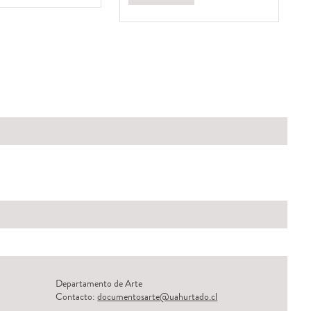
Departamento de Arte
Contacto:
documentosarte@uahurtado.cl