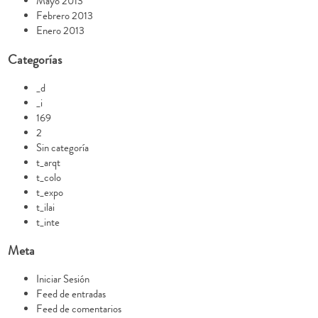
Mayo 2013
Febrero 2013
Enero 2013
Categorías
_d
_i
169
2
Sin categoría
t_arqt
t_colo
t_expo
t_ilai
t_inte
Meta
Iniciar Sesión
Feed de entradas
Feed de comentarios