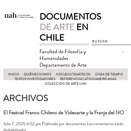
DOCUMENTOS
DE ARTE
EN
CHILE
Facultad de Filosofía y
►
Humanidades
Departamento de Arte
INICIO
QUIÉNES SOMOS
NÚCLEOS TEMÁTICOS
LÍNEA DE TIEMPO
TEXTOS INVESTIGADORES
REFERENCIAS LATINOAMERICANAS
COLECCIÓN DE ARTE UAH
ARCHIVOS
El Festival Franco Chileno de Videoarte y la Franja del NO
Julio 7, 2025 4:52 pm
Publicado por
documentos
Los comentarios están
en
deshabilitados