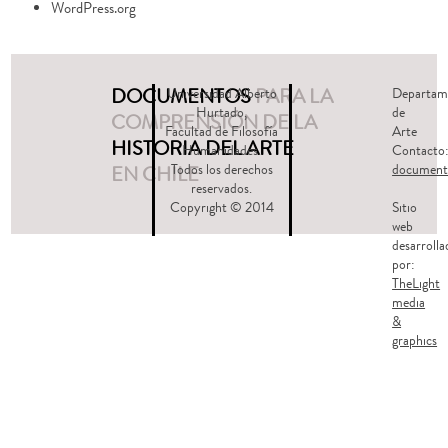
WordPress.org
DOCUMENTOS
PARA LA
Universidad Alberto
Departam
Hurtado,
de
COMPRENSIÓN DE LA
Facultad de Filosofía
Arte
HISTORIA DEL ARTE
Humanidades.
Contacto
EN CHILE
Todos los derechos
document
reservados.
Copyright © 2014
Sitio
web
desarrolla
por:
TheLight
media
&
graphics