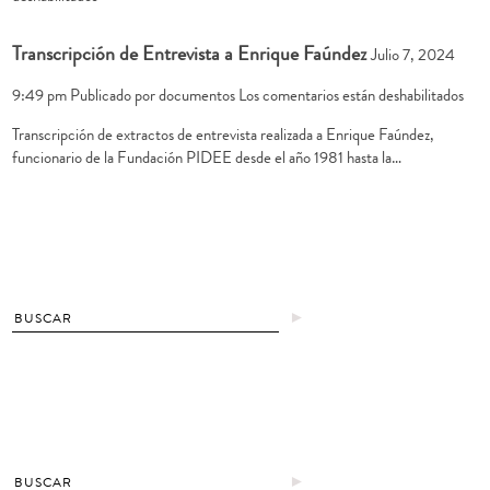
El
Festival
Transcripción de Entrevista a Enrique Faúndez
Julio 7, 2024
Franco
Chileno
en
9:49 pm
Publicado por
documentos
Los comentarios están deshabilitados
de
Tran
Videoarte
Transcripción de extractos de entrevista realizada a Enrique Faúndez,
de
y
funcionario de la Fundación PIDEE desde el año 1981 hasta la…
Entr
la
a
Franja
Enr
del
Faú
NO
►
►