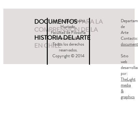
DOCUMENTOS
PARA LA
Universidad Alberto
Departam
Hurtado,
de
COMPRENSIÓN DE LA
Facultad de Filosofía
Arte
HISTORIA DEL ARTE
Humanidades.
Contacto
EN CHILE
Todos los derechos
document
reservados.
Copyright © 2014
Sitio
web
desarrolla
por:
TheLight
media
&
graphics