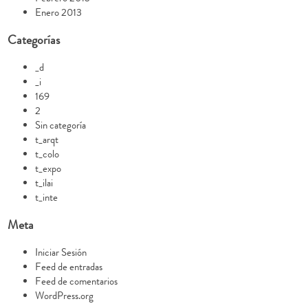
Enero 2013
Categorías
_d
_i
169
2
Sin categoría
t_arqt
t_colo
t_expo
t_ilai
t_inte
Meta
Iniciar Sesión
Feed de entradas
Feed de comentarios
WordPress.org