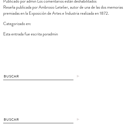
en
Publicado por
admin
Los comentarios están deshabilitados
Reseña
Reseña publicada por Ambrosio Letelier, autor de una de las dos memorias
Descriptiva
premiadas en la Exposición de Artes e Industria realizada en 1872.
de
Categorizado en:
la
Esposición
Esta entrada fue escrita poradmin
Internacional
de
Chile
en
1875
►
►