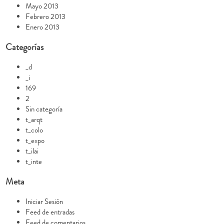
Mayo 2013
Febrero 2013
Enero 2013
Categorías
_d
_i
169
2
Sin categoría
t_arqt
t_colo
t_expo
t_ilai
t_inte
Meta
Iniciar Sesión
Feed de entradas
Feed de comentarios