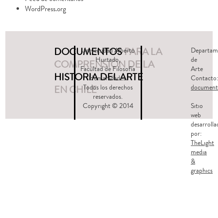
WordPress.org
DOCUMENTOS
PARA LA
Universidad Alberto
Departam
Hurtado,
de
COMPRENSIÓN DE LA
Facultad de Filosofía
Arte
HISTORIA DEL ARTE
Humanidades.
Contacto
EN CHILE
Todos los derechos
document
reservados.
Copyright © 2014
Sitio
web
desarrolla
por:
TheLight
media
&
graphics