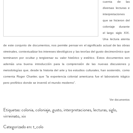
cuenta de las
diversas lecturas e
interpretaciones
que se hicieron del
coloniaje durante
el largo siglo XIX.
Una lectura atenta
de este conjunto de documentos, nos permite pensar en el significado actual de las obras
virreinales, contextualizar los intereses ideológicos y las teorías del gusto decimonónico que
terminaron por ocultar y tergiversar su valor histórico y estético. Estos documentos son
además una buena introducción para la comprensión de las nuevas discusiones y
metodologías que, desde la historia del arte y los estudios culturales, han sostenido, como
comenta Roger Chartier, que “
la experiencia colonial americana fue el laboratorio trágico
pero profético donde se inventó el mundo moderno”.
Ver documentos
Etiquetas:
colonia
,
coloniaje
,
gusto
,
interpretaciones
,
lecturas
,
siglo
,
virreinato
,
xix
Categorizado en:
t_colo