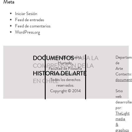
Meta
Iniciar Sesión
Feed de entradas
Feed de comentarios
WordPress.org
DOCUMENTOS
PARA LA
Universidad Alberto
Departam
Hurtado,
de
COMPRENSIÓN DE LA
Facultad de Filosofía
Arte
HISTORIA DEL ARTE
Humanidades.
Contacto
EN CHILE
Todos los derechos
document
reservados.
Copyright © 2014
Sitio
web
desarrolla
por:
TheLight
media
&
graphics