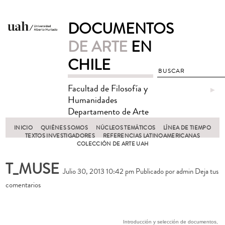
DOCUMENTOS
DE ARTE
EN
CHILE
Facultad de Filosofía y
►
Humanidades
Departamento de Arte
INICIO
QUIÉNES SOMOS
NÚCLEOS TEMÁTICOS
LÍNEA DE TIEMPO
TEXTOS INVESTIGADORES
REFERENCIAS LATINOAMERICANAS
COLECCIÓN DE ARTE UAH
T_MUSE
Julio 30, 2013 10:42 pm
Publicado por
admin
Deja tus
comentarios
Introducción y selección de documentos,