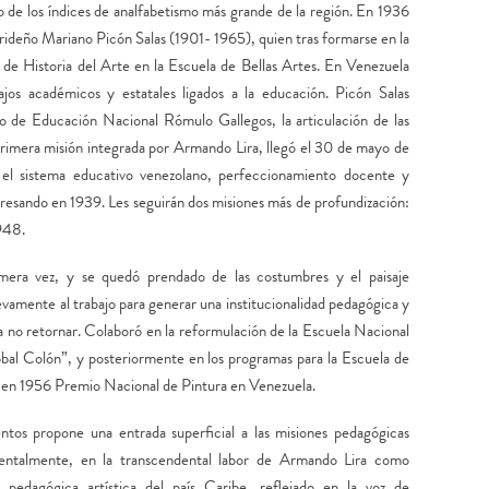
o de los índices de analfabetismo más grande de la región. En 1936
rideño Mariano Picón Salas (1901- 1965), quien tras formarse en la
de Historia del Arte en la Escuela de Bellas Artes. En Venezuela
ajos académicos y estatales ligados a la educación. Picón Salas
ro de Educación Nacional Rómulo Gallegos, la articulación de las
primera misión integrada por Armando Lira, llegó el 30 de mayo de
 el sistema educativo venezolano, perfeccionamiento docente y
gresando en 1939. Les seguirán dos misiones más de profundización:
948.
imera vez, y se quedó prendado de las costumbres y el paisaje
vamente al trabajo para generar una institucionalidad pedagógica y
ra no retornar. Colaboró en la reformulación de la Escuela Nacional
bal Colón”, y posteriormente en los programas para la Escuela de
o en 1956 Premio Nacional de Pintura en Venezuela.
tos propone una entrada superficial a las misiones pedagógicas
entalmente, en la transcendental labor de Armando Lira como
ad pedagógica artística del país Caribe, reflejado en la voz de