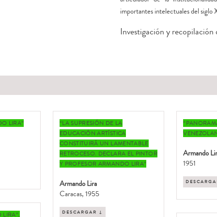
importantes intelectuales del siglo 
Investigación y recopilación
O LIRA”
“LA SUPRESIÓN DE LA
“PANORAMA
EDUCACIÓN ARTÍSTICA
VENEZOLAN
CONSTITUIRÁ UN LAMENTABLE
Armando Li
RETROCESO. DECLARA EL PINTOR
1951
Y PROFESOR ARMANDO LIRA”
Armando Lira
DESCARGA
Caracas, 1955
DESCARGAR ↓
LIRA”,