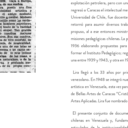
explotación petrolera, pero con un
regresó a Caracas el intelectual me
Universidad de Chile, fue docente 
retornó para asumir diversos trab
propuso, al a ese entonces minist
misiones pedagógicas chilenas. La 
1936 elaborando propuestas para
formar el Instituto Pedagógico; re
una entre 1939 y 1943, y otra en 1
Lira llegó a los 33 años por pr
venezolano. En 1948 se integró nue
artística en Venezuela, esta vez pa
de Bellas Artes de Caracas “Cristó
Artes Aplicadas. Lira fue nombrad
El presente conjunto de documen
chilenas en Venezuela y, fundam
articulador de la institucionalid