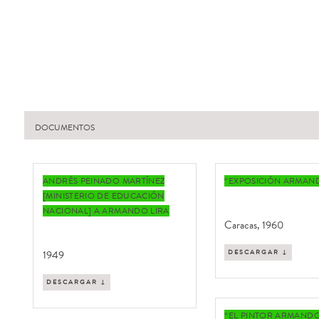
DOCUMENTOS
ANDRÉS PEINADO MARTÍNEZ
“EXPOSICIÓN ARMAND
[MINISTERIO DE EDUCACIÓN
NACIONAL] A ARMANDO LIRA
Caracas, 1960
1949
DESCARGAR ↓
DESCARGAR ↓
“EL PINTOR ARMANDO 