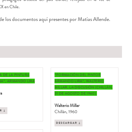
XX en Chile.
 de los documentos aquí presentes por Matías Allende.
 DE LA PINTURA
“FORMACIÓN DEL PINTOR
A”, ARMANDO LIRA
ARMANDO LIRA”, WALTERIO
MILLAR, LA DISCUSIÓN (CHILLÁN,
ra
31 DE AGOSTO DE 1960).
Walterio Millar
R ↓
Chillán, 1960
DESCARGAR ↓