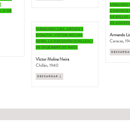
L
ARMANDO 
 21 DE
DOMINICIS
DE BELLAS 
DE AGOSTO 
“ARMANDO LIRA, ARTISTA Y
Armando Li
DIDACTA”, VÍCTOR MOLINA
Caracas, 1
NEIRA, LA DISCUSIÓN (CHILLÁN, 1
DE DICIEMBRE DE 1940).
DESCARGA
Víctor Molina Neira
Chillán, 1940
DESCARGAR ↓