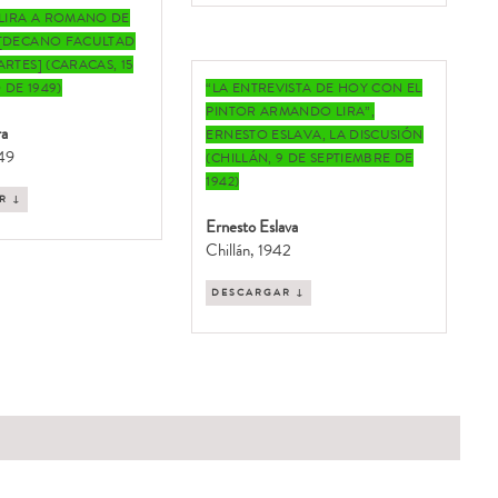
LIRA A ROMANO DE
 [DECANO FACULTAD
ARTES] (CARACAS, 15
DE 1949)
“LA ENTREVISTA DE HOY CON EL
PINTOR ARMANDO LIRA”,
ra
ERNESTO ESLAVA, LA DISCUSIÓN
949
(CHILLÁN, 9 DE SEPTIEMBRE DE
1942)
R ↓
Ernesto Eslava
Chillán, 1942
DESCARGAR ↓