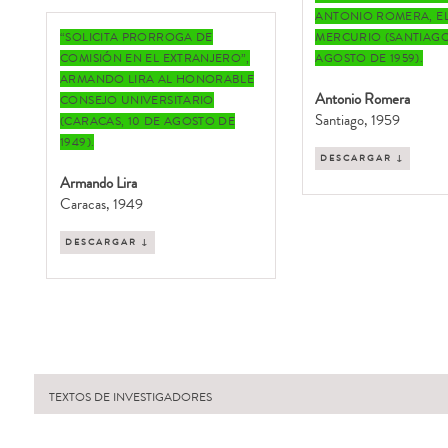
ANTONIO ROMERA, E
“SOLICITA PRORROGA DE
MERCURIO (SANTIAGO,
COMISIÓN EN EL EXTRANJERO”,
AGOSTO DE 1959).
ARMANDO LIRA AL HONORABLE
Antonio Romera
CONSEJO UNIVERSITARIO
Santiago, 1959
(CARACAS, 10 DE AGOSTO DE
1949).
DESCARGAR ↓
Armando Lira
Caracas, 1949
DESCARGAR ↓
TEXTOS DE INVESTIGADORES