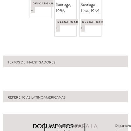
DESCARGAR
Santiago,
Santiago-
↓
1986
Lima, 1966
DESCARGAR
DESCARGAR
↓
↓
TEXTOS DE INVESTIGADORES
REFERENCIAS LATINOAMERICANAS
DOCUMENTOS
PARA LA
Universidad Alberto
Departam