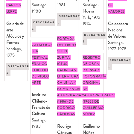
Santiago,
1981
Santiago-
CARLOS
DE
1980
Nueva
LEPPE
VALORES
DESCARGAR
York, 1973-
Galería de
DESCARGAR
↓
1974
Colocadora
arte
↓
Nacional
Módulos y
DESCARGAR
de Valores
PORTADA
Formas
↓
Santiago,
CATÁLOGO
DEL LIBRO
Santiago,
1977-1978
3ER
“LIHN,
1975
FESTIVAL
ZURITA,
REGISTRO
DESCARGAR
FRANCO
ICTUS,
DE OBRA,
DESCARGAR
↓
CHILENO
RADRIGÁN:
PRENSA Y
↓
DE VIDEO
LITERATURA
FOTOGRAFÍA
ARTE
CHILENA Y
ORIGINAL
EXPERIENCIA
DE
Instituto
AUTORITARIA”
“AUTORRETRATO”
Chileno-
(1986) DE
(1966) DE
Francés de
RODRIGO
GUILLERMO
Cultura
CÁNOVAS
NÚÑEZ
Santiago,
1983
Rodrigo
Guillermo
Cánovas
Núñez