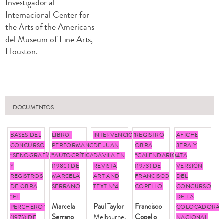
Investigador al
Internacional Center for
the Arts of the Americans
del Museum of Fine Arts,
Houston.
DOCUMENTOS
BASES DEL
LIBRO-
INTERVENCIÓN
REGISTRO
AFICHE
CONCURSO
PERFORMANCE
DE JUAN
OBRA
3ERA Y
“SENOGRAFÍA”
“AUTOCRÍTICAS”
DÁVILA EN
“CALENDARIO”
4TA
Y
(1980) DE
REVISTA
(1973) DE
VERSIÓN
REGISTROS
MARCELA
ART AND
FRANCISCO
DEL
DE OBRA
SERRANO
TEXT Nº4
COPELLO
CONCURSO
“EL
DE LA
Marcela
Paul Taylor
Francisco
PERCHERO”
COLOCADOR
Serrano
Melbourne,
Copello
(1975) DE
NACIONAL