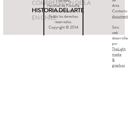
Hurtado,
de
COMPRENSIÓN DE LA
Facultad de Filosofía
Arte
HISTORIA DEL ARTE
Humanidades.
Contacto
EN CHILE
Todos los derechos
document
reservados.
Copyright © 2014
Sitio
web
desarrolla
por:
TheLight
media
&
graphics